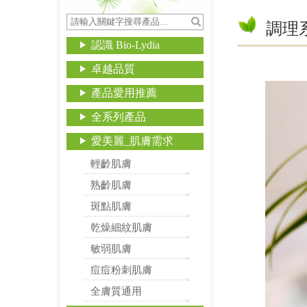
調理
認識 Bio-Lydia
卓越品質
產品愛用推薦
全系列產品
愛美麗_肌膚需求
輕齡肌膚
熟齡肌膚
斑點肌膚
乾燥細紋肌膚
敏弱肌膚
痘痘粉刺肌膚
全膚質通用