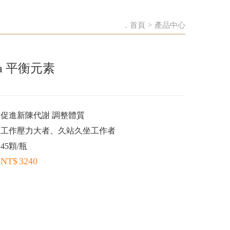
．首頁
>
產品中心
dia 平衡元素
促進新陳代謝 調整體質
工作壓力大者、久站久坐工作者
45顆/瓶
3240