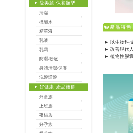
愛美麗_保養類型
清潔
機能水
精華液
乳液
► 以生物科
► 改善現代
乳霜
► 植物性膠
防曬/粉底
身體清潔/保養
洗髮護髮
好健康_產品族群
外食族
上班族
夜貓族
好孕族