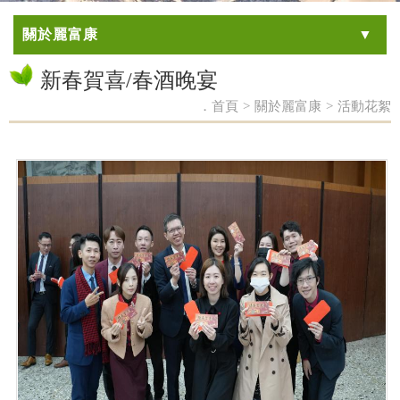
關於麗富康
新春賀喜/春酒晚宴
．首頁
>
關於麗富康
>
活動花絮